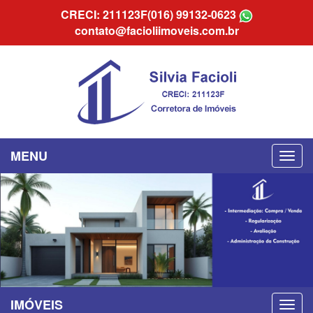
CRECI: 211123F
(016) 99132-0623
contato@facioliimoveis.com.br
MENU
IMÓVEIS