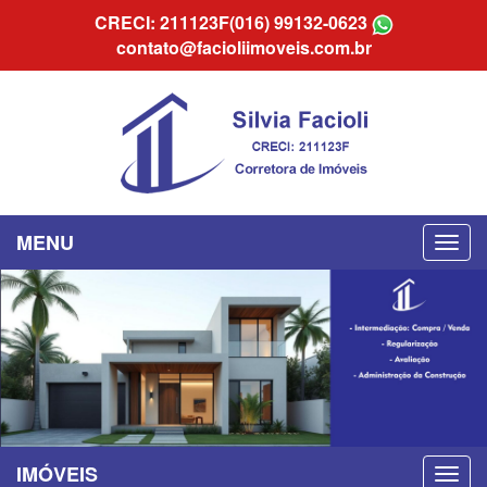
CRECI: 211123F
(016) 99132-0623
contato@facioliimoveis.com.br
MENU
IMÓVEIS