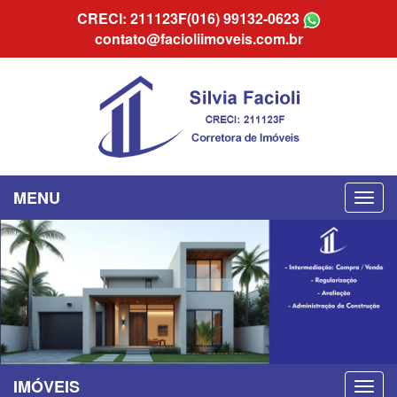
CRECI: 211123F
(016) 99132-0623
contato@facioliimoveis.com.br
MENU
IMÓVEIS