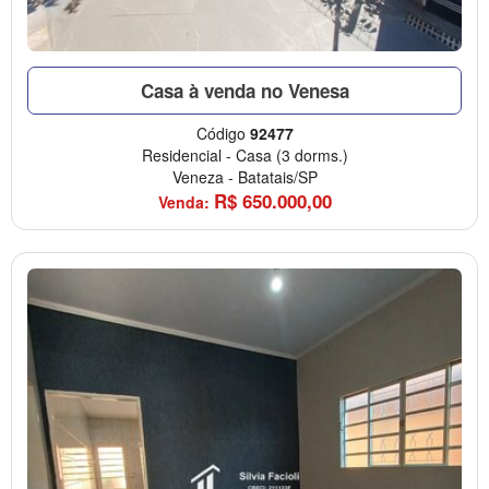
Casa à venda no Venesa
Código
92477
Residencial
-
Casa
(3 dorms.)
Veneza
-
Batatais/SP
R$
650.000,00
Venda: