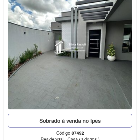
Sobrado à venda no Ipês
Código
87492
Residencial
-
Casa
(3 dorms.)