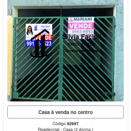
Casa à venda no centro
Código
92697
Residencial
-
Casa
(2 dorms.)