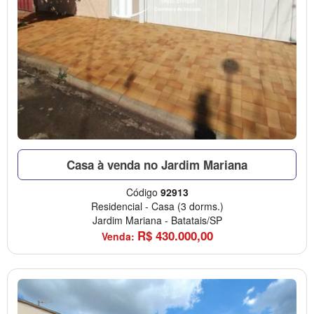
Casa à venda no Jardim Mariana
Código
92913
Residencial
-
Casa
(3 dorms.)
Jardim Mariana
-
Batatais/SP
R$
430.000,00
Venda: