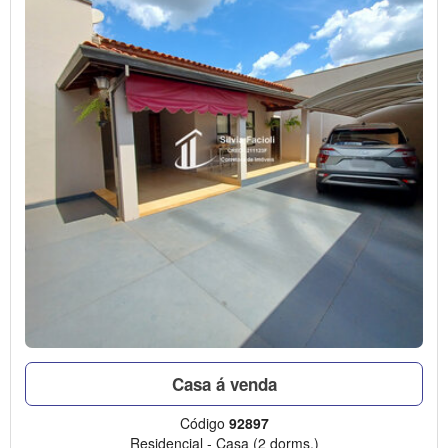
Casa á venda
Código
92897
Residencial
-
Casa
(2 dorms.)