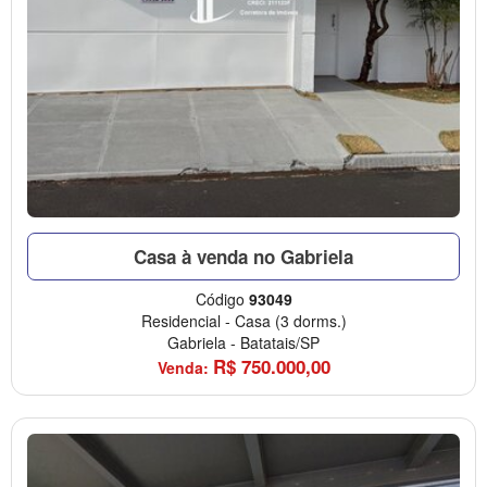
Casa à venda no Gabriela
Código
93049
Residencial
-
Casa
(3 dorms.)
Gabriela
-
Batatais/SP
R$
750.000,00
Venda: