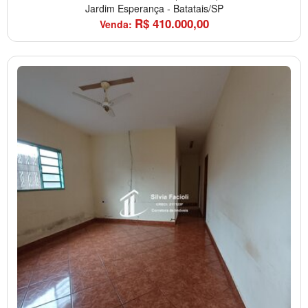
Jardim Esperança
-
Batatais/SP
R$
410.000,00
Venda: