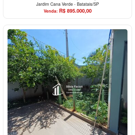
Jardim Cana Verde
-
Batatais/SP
R$
895.000,00
Venda: