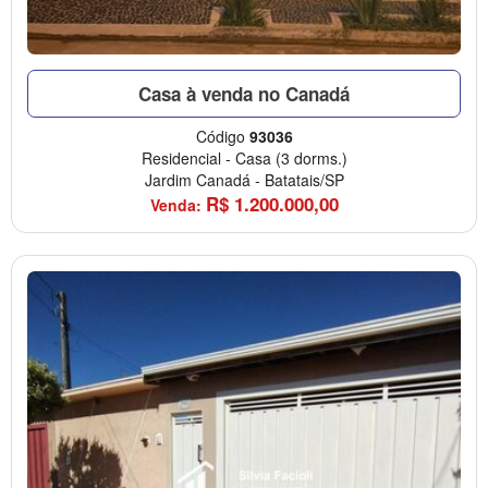
Casa à venda no Canadá
Código
93036
Residencial
-
Casa
(3 dorms.)
Jardim Canadá
-
Batatais/SP
R$
1.200.000,00
Venda: