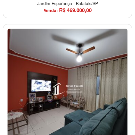
Jardim Esperança
-
Batatais/SP
R$
469.000,00
Venda: