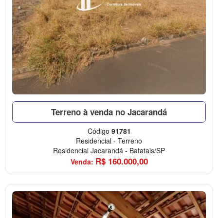
Terreno à venda no Jacarandá
Código
91781
Residencial
-
Terreno
Residencial Jacarandá
-
Batatais/SP
R$
160.000,00
Venda: