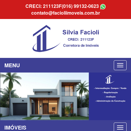
CRECI: 211123F
(016) 99132-0623
contato@facioliimoveis.com.br
MENU
IMÓVEIS