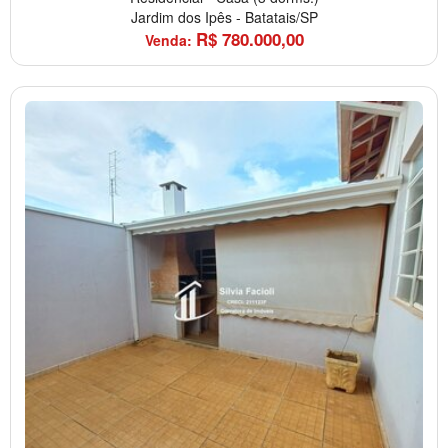
Jardim dos Ipês
-
Batatais/SP
R$
780.000,00
Venda: