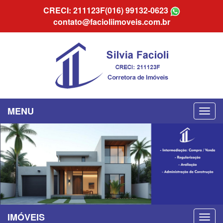
CRECI: 211123F
(016) 99132-0623
contato@facioliimoveis.com.br
MENU
IMÓVEIS