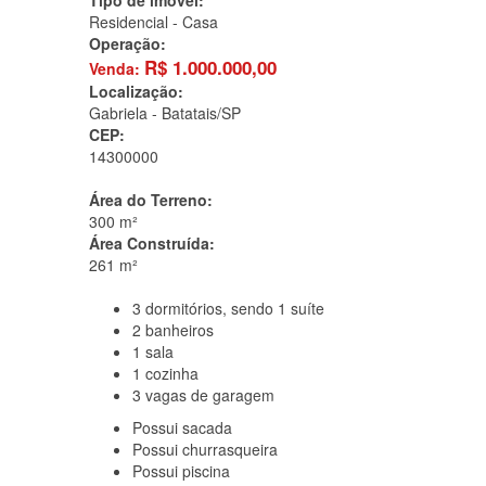
Tipo de imóvel:
Residencial - Casa
Operação:
R$
1.000.000,00
Venda:
Localização:
Gabriela -
Batatais/SP
CEP:
14300000
Área do Terreno:
300 m²
Área Construída:
261 m²
3
dormitórios, sendo 1 suíte
2
banheiros
1
sala
1
cozinha
3
vagas de garagem
Possui
sacada
Possui
churrasqueira
Possui
piscina