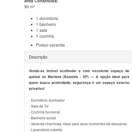
Área Construída:
90 m²
1
dormitório
1
banheiro
1
sala
1
cozinha
Possui
varanda
Descrição
Vende-se imóvel acolhedor e com excelente espaço de
quintal no Mariana (Batatais - SP) — A opção ideal para
quem busca praticidade, segurança e um espaço externo
privativo!
- Dormitório acolhedor
- Sala de TV
- Cozinha funcional
- Banheiro social
- Varanda charmosa, ideal para seus momentos de descanso
- Lavanderia coberta