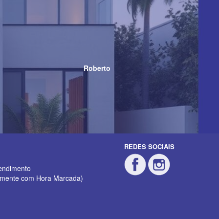
Roberto
REDES SOCIAIS
endimento
mente com Hora Marcada)