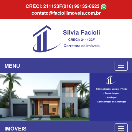
CRECI: 211123F
(016) 99132-0623
contato@facioliimoveis.com.br
MENU
IMÓVEIS